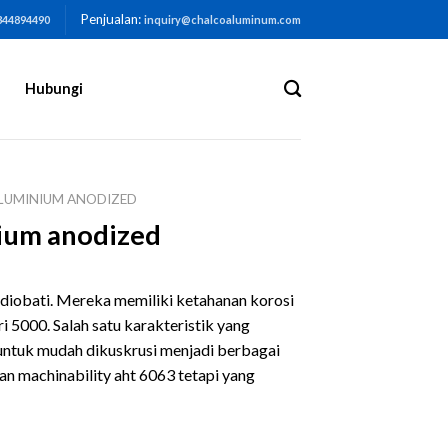
Penjualan:
344894490
inquiry@chalcoaluminum.com
Hubungi
ALUMINIUM ANODIZED
nium anodized
diobati. Mereka memiliki ketahanan korosi
 5000. Salah satu karakteristik yang
untuk mudah dikuskrusi menjadi berbagai
n machinability aht 6063 tetapi yang