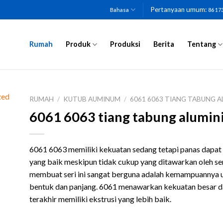
Pertanyaan umum:
Bahasa
86 17
Rumah
Produk
Produksi
Berita
Tentang
RUMAH
/
KUTUB AUMINUM
/
6061 6063 TIANG TABUNG 
6061 6063 tiang tabung alumi
6061 6063 memiliki kekuatan sedang tetapi panas dapat 
yang baik meskipun tidak cukup yang ditawarkan oleh seri
membuat seri ini sangat berguna adalah kemampuannya 
bentuk dan panjang. 6061 menawarkan kekuatan besar da
terakhir memiliki ekstrusi yang lebih baik.