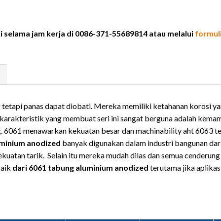
elama jam kerja di 0086-371-55689814 atau melalui
formul
tetapi panas dapat diobati. Mereka memiliki ketahanan korosi y
tu karakteristik yang membuat seri ini sangat berguna adalah kem
. 6061 menawarkan kekuatan besar dan machinability aht 6063 tet
uminium anodized
banyak digunakan dalam industri bangunan dari
kekuatan tarik. Selain itu mereka mudah dilas dan semua cenderu
aik
dari 6061 tabung aluminium anodized
terutama jika aplikas