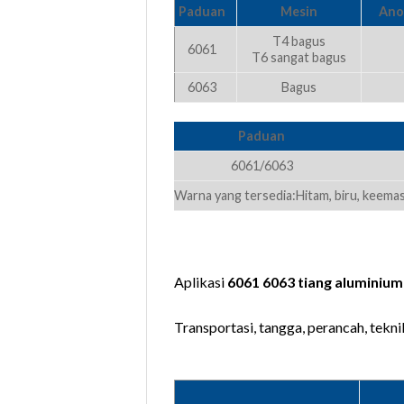
Paduan
Mesin
Ano
T4 bagus
6061
T6 sangat bagus
6063
Bagus
Paduan
6061/6063
Warna yang tersedia:Hitam, biru, keema
Aplikasi
6061 6063 tiang aluminiu
Transportasi, tangga, perancah, tekn