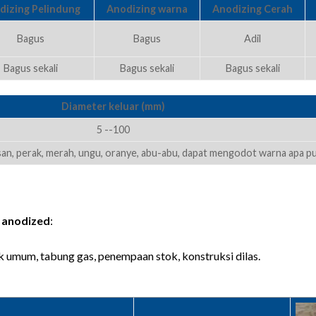
dizing Pelindung
Anodizing warna
Anodizing Cerah
Bagus
Bagus
Adil
Bagus sekali
Bagus sekali
Bagus sekali
Diameter keluar (mm)
5 --100
san, perak, merah, ungu, oranye, abu-abu, dapat mengodot warna apa pu
m anodized
:
ik umum, tabung gas, penempaan stok, konstruksi dilas.