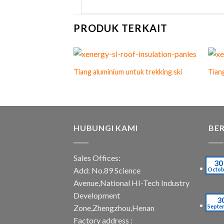
PRODUK TERKAIT
Tiang aluminium untuk trekking ski
Tian
HUBUNGI KAMI
BER
Sales Offices:
30
Add: No.89 Science
Octob
Avenue,National HI-Tech Industry
Development
3
Septe
Zone,Zhengzhou,Henan
Factory address :