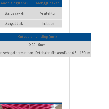
Anodizing Keras
Menggunakan
Bagus sekali
Arsitektur
Sangat baik
Industri
Ketebalan dinding (mm)
0,72--5mm
n sebagai permintaan. Ketebalan film anodized 0,5--150um.