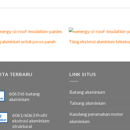
g aluminium untuk poros panah
Tiang ekstensi aluminium telesko
ITA TERBARU
LINK SITUS
Batang aluminium
6063 t6 batang
er
aluminium
Tabung aluminium
Kandang perumahan motor
6061/6063 Profil
0
mber
ekstrusi aluminium
aluminium
struktural