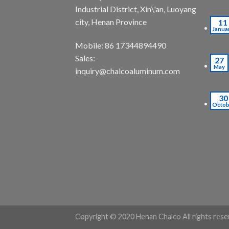
Industrial District, Xin\'an, Luoyang
city, Henan Province
11
Janua
Mobile: 86 17344894490
Sales:
27
May
inquiry@chalcoaluminum.com
30
Octob
Copyright © 2020 Henan Chalco All rights rese