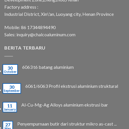
Factory address :
Industrial District, Xin\'an, Luoyang city, Henan Province
Mobile: 86 17344894490
Sales:
inquiry@chalcoaluminum.com
BERITA TERBARU
6063 t6 batang aluminium
30
October
6061/6063 Profil ekstrusi aluminium struktural
30
September
Al-Cu-Mg-Ag Alloys aluminium ekstrusi bar
11
January
Penyempurnaan butir dari struktur mikro as-cast ...
27
May