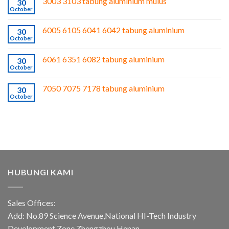
3003 3103 tabung aluminium mulus
30
October
6005 6105 6041 6042 tabung aluminium
30
October
6061 6351 6082 tabung aluminium
30
October
7050 7075 7178 tabung aluminium
30
October
HUBUNGI KAMI
Sales Offices:
Add: No.89 Science Avenue,National HI-Tech Industry
Development Zone,Zhengzhou,Henan